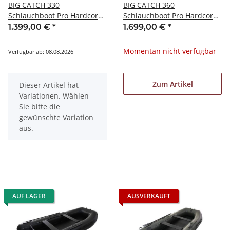
BIG CATCH 330
BIG CATCH 360
Schlauchboot Pro Hardcore
Schlauchboot Pro Hardcore
Carbon/Schwarz
Oliv
1.399,00 €
*
1.699,00 €
*
Momentan nicht verfügbar
Verfügbar ab: 08.08.2026
Zum Artikel
x
Dieser Artikel hat
Variationen. Wählen
Sie bitte die
gewünschte Variation
aus.
AUF LAGER
AUSVERKAUFT