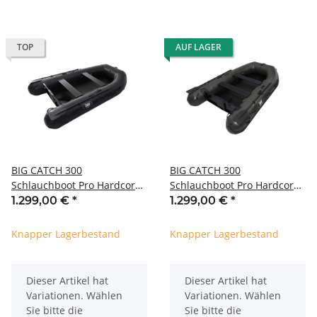
TOP
AUF LAGER
BIG CATCH 300
BIG CATCH 300
Schlauchboot Pro Hardcore
Schlauchboot Pro Hardcore
Carbon/Schwarz
Oliv
1.299,00 €
*
1.299,00 €
*
Knapper Lagerbestand
Knapper Lagerbestand
x
x
Dieser Artikel hat
Dieser Artikel hat
Variationen. Wählen
Variationen. Wählen
Sie bitte die
Sie bitte die