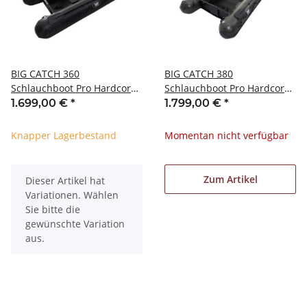
BIG CATCH 360
BIG CATCH 380
Schlauchboot Pro Hardcore
Schlauchboot Pro Hardcore
Carbon/Schwarz
Oliv
1.699,00 €
*
1.799,00 €
*
Knapper Lagerbestand
Momentan nicht verfügbar
Zum Artikel
x
Dieser Artikel hat
Variationen. Wählen
Sie bitte die
gewünschte Variation
aus.