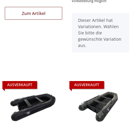
Vorbestellung möglich
Zum Artikel
x
Dieser Artikel hat
Variationen. Wählen
Sie bitte die
gewünschte Variation
aus.
AUSVERKAUFT
AUSVERKAUFT